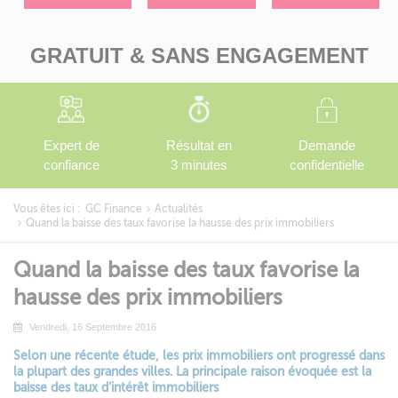
GRATUIT & SANS ENGAGEMENT
Expert de
Résultat en
Demande
confiance
3 minutes
confidentielle
Vous êtes ici :
GC Finance
Actualités
Quand la baisse des taux favorise la hausse des prix immobiliers
Quand la baisse des taux favorise la
hausse des prix immobiliers
Vendredi, 16 Septembre 2016
Selon une récente étude, les prix immobiliers ont progressé dans
la plupart des grandes villes. La principale raison évoquée est la
baisse des taux d’intérêt immobiliers