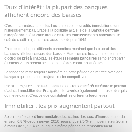
Taux d’intérêt : la plupart des banques
affichent encore des baisses
C’est un fait indiscutable, les taux d’intérêt des
crédits immobiliers
sont
historiquement bas. Grâce à la politique actuelle de la
Banque centrale
Européenne
et à la concurrence entre les
établissements
bancaires
, le
coût du crédit n’a jamais été aussi bas depuis 1945.
En cette rentrée, les différents baromètres montrent que la plupart des
banques
affichent encore des baisses. Après un été très calme en termes
d’octroi de
prêt à l’habitat
, les
établissements
bancaires
semblent repartir
à l’offensive. Ils prêtent actuellement à des conditions inédites.
La tendance reste toujours baissière en cette période de rentrée avec des
banques
qui souhaitent toujours rester compétitives.
Par ailleurs, si cette
baisse
historique des
taux d’intérêt
améliore le pouvoir
d’achat
immobilier
des
Français
, elle favorise également la hausse des prix
du mètre carré. C’est ce que constatent les différents baromètres.
Immobilier : les prix augmentent partout
Selon les réseaux
d’intermédiaires
bancaires
, les
taux
d’intérêt
ont perdu
environ
0,8 %
depuis janvier 2016, passant de
2,5 %
en moyenne sur 20 ans
à moins de
1,7 %
à ce jour sur la même période de remboursement.