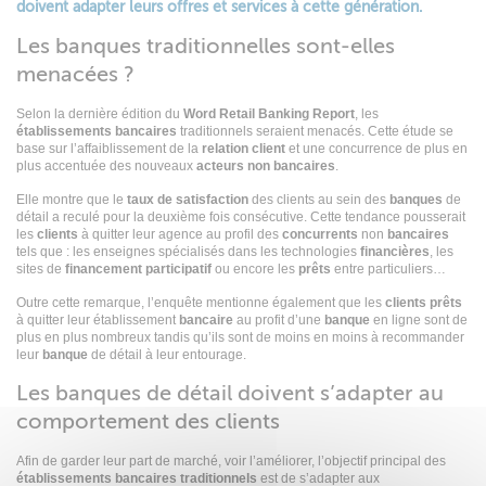
doivent adapter leurs offres et services à cette génération.
Les banques traditionnelles sont-elles
menacées ?
Selon la dernière édition du
Word Retail Banking Report
, les
établissements
bancaires
traditionnels seraient menacés. Cette étude se
base sur l’affaiblissement de la
relation client
et une concurrence de plus en
plus accentuée des nouveaux
acteurs
non
bancaires
.
Elle montre que le
taux
de satisfaction
des clients au sein des
banques
de
détail a reculé pour la deuxième fois consécutive. Cette tendance pousserait
les
clients
à quitter leur agence au profil des
concurrents
non
bancaires
tels que : les enseignes spécialisés dans les technologies
financières
, les
sites de
financement
participatif
ou encore les
prêts
entre particuliers…
Outre cette remarque, l’enquête mentionne également que les
clients
prêts
à quitter leur établissement
bancaire
au profit d’une
banque
en ligne sont de
plus en plus nombreux tandis qu’ils sont de moins en moins à recommander
leur
banque
de détail à leur entourage.
Les banques de détail doivent s’adapter au
comportement des clients
Afin de garder leur part de marché, voir l’améliorer, l’objectif principal des
établissements bancaires
traditionnels
est de s’adapter aux