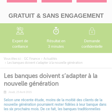
GRATUIT & SANS ENGAGEMENT
Expert de
Résultat en
Demande
confiance
3 minutes
confidentielle
Vous êtes ici :
GC Finance
Actualités
Les banques doivent s’adapter à la nouvelle génération
Les banques doivent s’adapter à la
nouvelle génération
Jeudi, 23 Avril 2015
Selon une récente étude, moins de la moitié des clients de la
nouvelle génération pourraient rester fidèles à leur banque dans
les six prochains mois. De ce fait, les banques traditionnelles