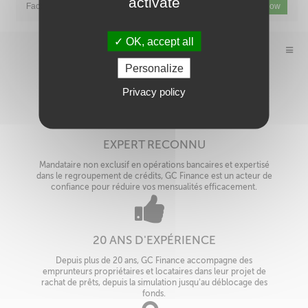
activate
Facebook is disabled.
Allow
Twitter is disabled.
Allow
OK, accept all
Personalize
Privacy policy
EXPERT RECONNU
Mandataire non exclusif en opérations bancaires et expertisé
dans le regroupement de crédits, GC Finance est un acteur de
confiance pour réduire vos mensualités efficacement.
20 ANS D'EXPÉRIENCE
Depuis plus de 20 ans, GC Finance accompagne des
emprunteurs propriétaires et locataires dans leur projet de
rachat de prêts, depuis la simulation jusqu'au déblocage des
fonds.