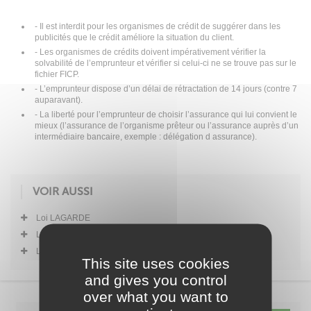
- Il est interdit pour les organismes de crédit de suggérer dans les
publicités que le crédit améliore la situation du client.
- Les organismes de crédits doivent impérativement vérifier la
solvabilité de l’emprunteur et vérifier si celui-ci ne se trouve pas sur le
fichier FICP.
- L’emprunteur dispose d’un délai de rétractation de 14 jours (contre 7
auparavant).
- La liberté pour l’emprunteur de choisir l’assurance qui lui convient le
mieux (l’assurance de l’organisme prêteur ou l’assurance auprès d’un
intermédiaire bancaire, exemple : délégation d assurance).
VOIR AUSSI
Loi LAGARDE
Loi MURCEF
Loi SCRIVENER
This site uses cookies
and gives you control
over what you want to