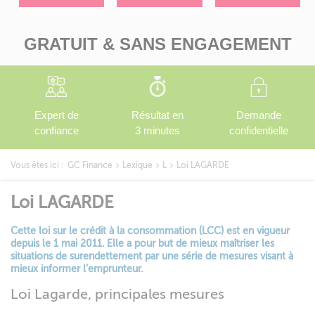
GRATUIT & SANS ENGAGEMENT
Expert de
Résultat en
Demande
confiance
3 minutes
confidentielle
Vous êtes ici :
GC Finance
Lexique
L
Loi LAGARDE
Loi LAGARDE
Cette loi sur le crédit à la consommation (LCC) est en vigueur
depuis le 1 mai 2011. Elle a pour but de mieux maîtriser les
situations de surendettement par une série de mesures visant à
mieux informer l’emprunteur.
Loi Lagarde, principales mesures