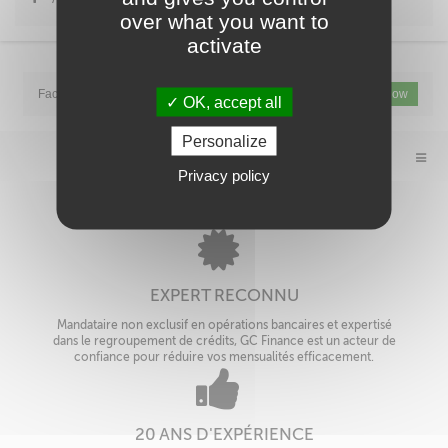
over what you want to
activate
Facebook is disabled.
Allow
Twitter is disabled.
Allow
OK, accept all
Personalize
Privacy policy
EXPERT RECONNU
Mandataire non exclusif en opérations bancaires et expertisé
dans le regroupement de crédits, GC Finance est un acteur de
confiance pour réduire vos mensualités efficacement.
20 ANS D'EXPÉRIENCE