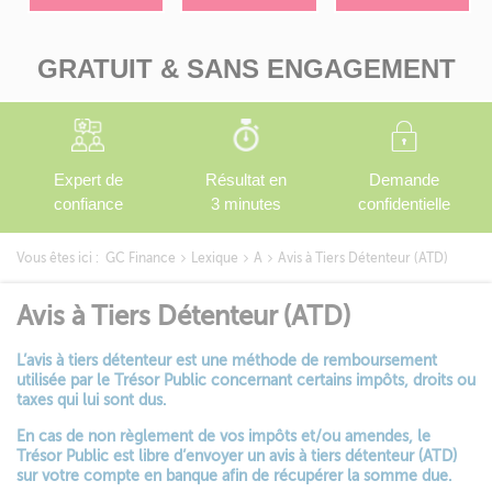
GRATUIT & SANS ENGAGEMENT
Expert de
Résultat en
Demande
confiance
3 minutes
confidentielle
Vous êtes ici :
GC Finance
Lexique
A
Avis à Tiers Détenteur (ATD)
Avis à Tiers Détenteur (ATD)
L’avis à tiers détenteur est une méthode de remboursement
utilisée par le Trésor Public concernant certains impôts, droits ou
taxes qui lui sont dus.
En cas de non règlement de vos impôts et/ou amendes, le
Trésor Public est libre d’envoyer un avis à tiers détenteur (ATD)
sur votre compte en banque afin de récupérer la somme due.